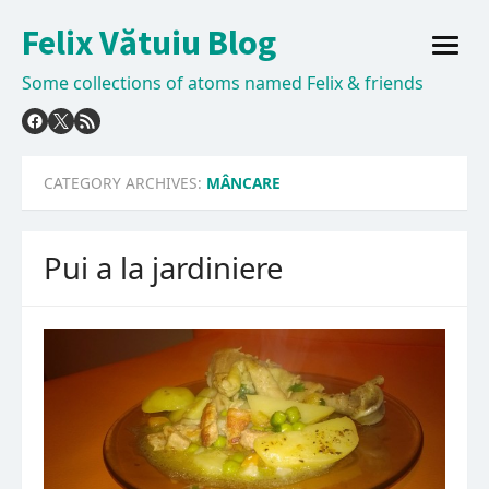
Skip
Felix Vătuiu Blog
to
open
content
menu
Some collections of atoms named Felix & friends
CATEGORY ARCHIVES:
MÂNCARE
Pui a la jardiniere