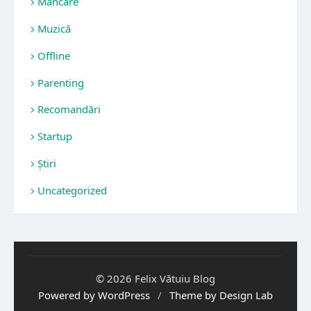
Mâncare
Muzică
Offline
Parenting
Recomandări
Startup
Știri
Uncategorized
© 2026 Felix Vătuiu Blog
Powered by WordPress
/
Theme by Design Lab