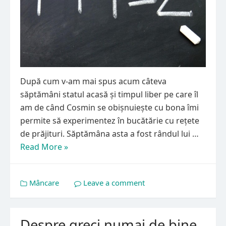
După cum v-am mai spus acum câteva
săptămâni statul acasă și timpul liber pe care îl
am de când Cosmin se obișnuiește cu bona îmi
permite să experimentez în bucătărie cu rețete
de prăjituri. Săptămâna asta a fost rândul lui …
Read More »
Mâncare
Leave a comment
Despre greci numai de bine