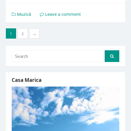
Muzică
Leave a comment
Paginație
1
2
→
articole
Search
Search
for:
Casa Marica