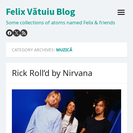
Skip
Felix Vătuiu Blog
to
open
content
menu
Some collections of atoms named Felix & friends
CATEGORY ARCHIVES:
MUZICĂ
Rick Roll’d by Nirvana