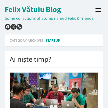
Skip
Felix Vătuiu Blog
to
open
content
menu
Some collections of atoms named Felix & friends
CATEGORY ARCHIVES:
STARTUP
Ai niște timp?