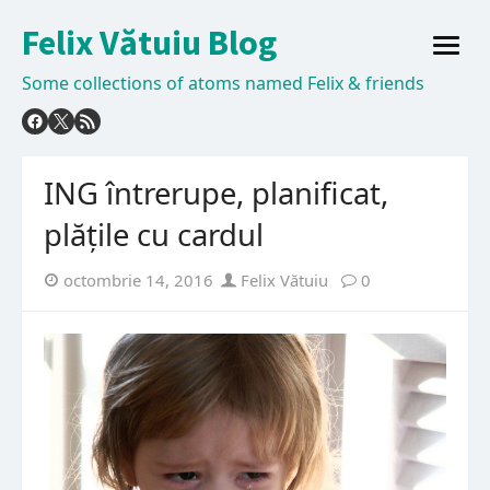
Skip
Felix Vătuiu Blog
to
open
content
menu
Some collections of atoms named Felix & friends
ING întrerupe, planificat,
plățile cu cardul
Posted
Author
octombrie 14, 2016
Felix Vătuiu
0
on