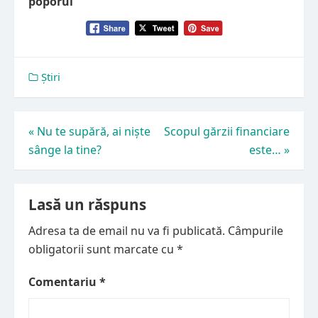
poporul
Știri
Navigare
«
Nu te supără, ai niște
Scopul gărzii financiare
sânge la tine?
este…
»
în
articole
Lasă un răspuns
Adresa ta de email nu va fi publicată.
Câmpurile
obligatorii sunt marcate cu
*
Comentariu
*