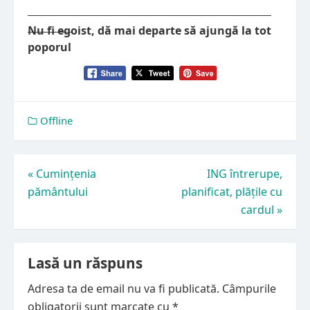
Nu fi egoist, dă mai departe să ajungă la tot
poporul
Offline
Navigare
«
Cumințenia
ING întrerupe,
pământului
planificat, plățile cu
în
cardul
»
articole
Lasă un răspuns
Adresa ta de email nu va fi publicată.
Câmpurile
obligatorii sunt marcate cu
*