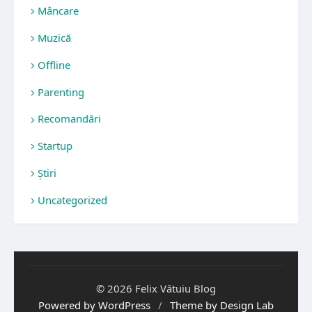
Mâncare
Muzică
Offline
Parenting
Recomandări
Startup
Știri
Uncategorized
© 2026 Felix Vătuiu Blog
Powered by WordPress
/
Theme by Design Lab