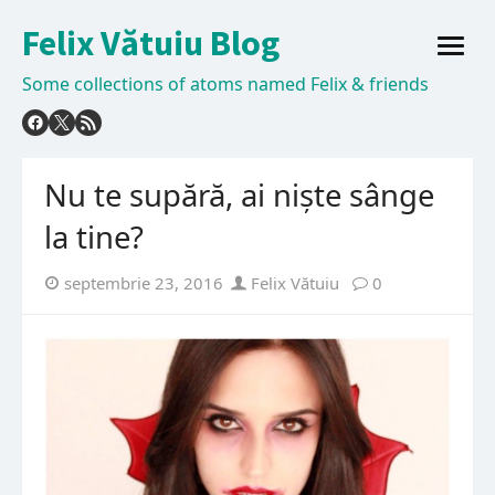
Skip
Felix Vătuiu Blog
to
open
content
menu
Some collections of atoms named Felix & friends
Nu te supără, ai niște sânge
la tine?
Posted
Author
septembrie 23, 2016
Felix Vătuiu
0
on