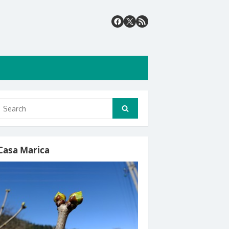
Search
Search
for:
Casa Marica