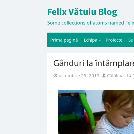
Skip
Felix Vătuiu Blog
to
content
Some collections of atoms named Felix
Prima pagină
Echipa
Proiecte
Su
Gânduri la întâmplar
Posted
Author
octombrie 25, 2015
Cătălina
on