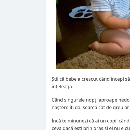
Știi că bebe a crescut când începi să
înțeleagă…
Când singurele nopți aproape nedorm
naștere îți dai seama cât de greu ar f
Încă te minunezi că ai un copil când
ceva dacă ești prin oraș și el nu e cu