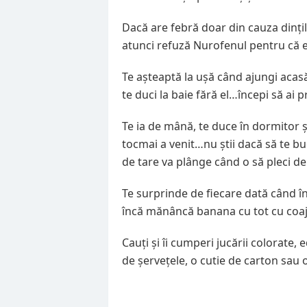
Dacă are febră doar din cauza dințil
atunci refuză Nurofenul pentru că 
Te așteaptă la ușă când ajungi acasă
te duci la baie fără el…începi să ai 
Te ia de mână, te duce în dormitor 
tocmai a venit…nu știi dacă să te bu
de tare va plânge când o să pleci de
Te surprinde de fiecare dată când 
încă mănâncă banana cu tot cu coaj
Cauți și îi cumperi jucării colorate,
de șervețele, o cutie de carton sau o