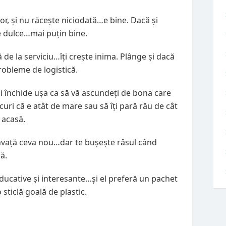
or, și nu răcește niciodată…e bine. Dacă și
e dulce…mai puțin bine.
 de la serviciu…îți crește inima. Plânge și dacă
probleme de logistică.
și închide ușa ca să vă ascundeți de bona care
curi că e atât de mare sau să îți pară rău de cât
 acasă.
învață ceva nou…dar te bușește râsul când
ă.
 educative și interesante…și el preferă un pachet
 sticlă goală de plastic.