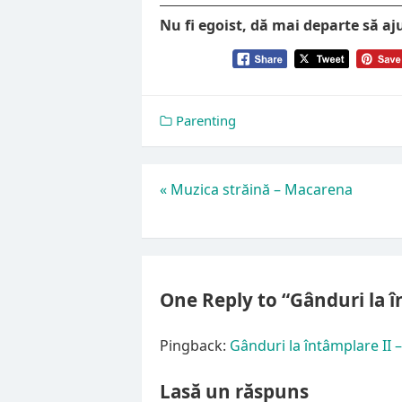
Nu fi egoist, dă mai departe să aj
Parenting
Navigare
«
Muzica străină – Macarena
în
articole
One Reply to “Gânduri la 
Pingback:
Gânduri la întâmplare II 
Lasă un răspuns