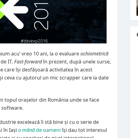
um acu’ vreo 10 ani, la o evaluare
ochiometrică
 de IT.
Fast-forward
în prezent, după unele surse,
me care își desfășoară activitatea în acest
i ceva cu ajutorul un mic scrapper care ia date
e în topul orașelor din România unde se face
 software.
dustrie excelează îi stă bine și cu o serie de
i în Iași
o mână
de oameni
își dau tot interesul