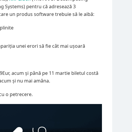
ng Systems) pentru că adresează 3
care un produs software trebuie să le aibă:
plinite
ariția unei erori să fie cât mai ușoară
59Eur, acum și până pe 11 martie biletul costă
a acum și nu mai amâna.
 cu o petrecere.