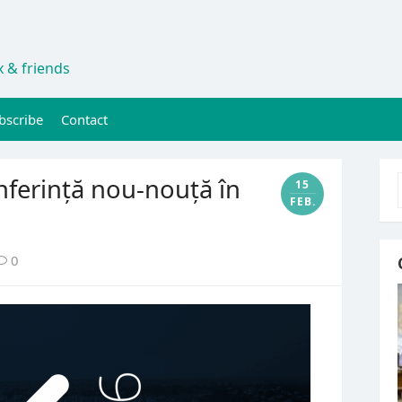
 & friends
bscribe
Contact
nferință nou-nouță în
15
FEB.
0