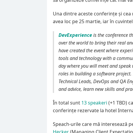
să organizeze conferințe cât mai var
Una dintre aceste conferințe și cea
avea loc pe 25 martie, iar în cuvintel
DevExperience
is the conference t
over the world to bring their real a
have created the event where experie
tools and technology with a communi
day where you will meet and speak 
roles in building a software projec
Technical Leads, DevOps and QA Eng
and advice, learn new skills and prac
În total sunt
13 speakeri
(+1 TBD) car
conferințe rezervate la hotel Intern
Speach-urile care mă interesează pe
Hecker
(Managing Client Expectatio