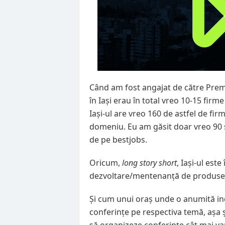
Când am fost angajat de către Premi
în Iași erau în total vreo 10-15 firme
Iași-ul are vreo 160 de astfel de fir
domeniu. Eu am găsit doar vreo 90 ș
de pe bestjobs.
Oricum,
long story short
, Iași-ul est
dezvoltare/mentenanță de produse
Și cum unui oraș unde o anumită
in
conferințe pe respectiva temă, așa ș