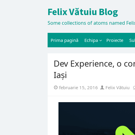
Skip
Felix Vătuiu Blog
to
content
Some collections of atoms named Felix
Prima pagină
Echipa
Proiecte
Su
Dev Experience, o co
Iași
Posted
Author
februarie 15, 2016
Felix Vătuiu
on