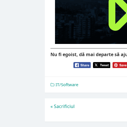
Nu fi egoist, dă mai departe să aj
IT/Software
Navigare
«
Sacrificiul
în
articole