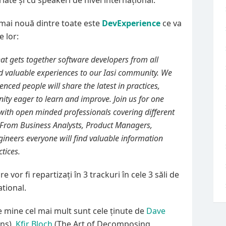
iate și cu speakeri de nivel internațional.
 mai nouă dintre toate este
DevExperience
ce va
e lor:
hat gets together software developers from all
nd valuable experiences to our Iasi community. We
nced people will share the latest in practices,
ty eager to learn and improve. Join us for one
with open minded professionals covering different
t. From Business Analysts, Product Managers,
ineers everyone will find valuable information
tices.
e vor fi repartizați în 3 trackuri în cele 3 săli de
ational.
 mine cel mai mult sunt cele ținute de
Dave
ns),
Kfir Bloch
(The Art of Decomposing