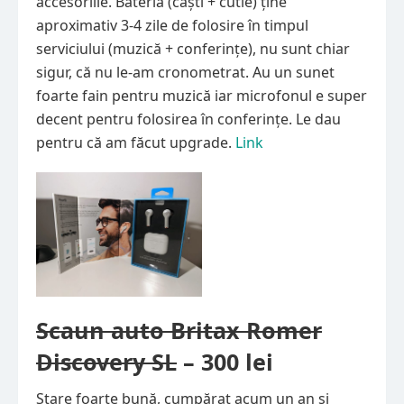
accesoriile. Bateria (căști + cutie) ține
aproximativ 3-4 zile de folosire în timpul
serviciului (muzică + conferințe), nu sunt chiar
sigur, că nu le-am cronometrat. Au un sunet
foarte fain pentru muzică iar microfonul e super
decent pentru folosirea în conferințe. Le dau
pentru că am făcut upgrade.
Link
Scaun auto Britax Romer
Discovery SL
– 300 lei
Stare foarte bună, cumpărat acum un an și