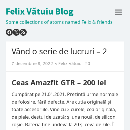
Skip
Felix Vătuiu Blog
to
open
content
menu
Some collections of atoms named Felix & friends
Vând o serie de lucruri – 2
Posted
Author
decembrie 8, 2022
Felix Vătuiu
0
on
Ceas Amazfit GTR
– 200 lei
Cumpărat pe 21.01.2021. Prezintă urme normale
de folosire, fără defecte. Are cutia originală și
toate accesoriile. Vine cu 2 curele, cea originală,
de piele, destul de uzată; și una nouă, de silicon,
roșie. Bateria ține undeva la 20 și ceva de zile. Îl