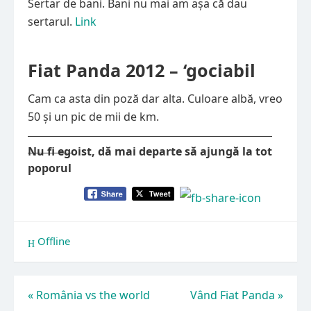
Sertar de bani. Bani nu mai am așa că dau
sertarul.
Link
Fiat Panda 2012 – ‘gociabil
Cam ca asta din poză dar alta. Culoare albă, vreo
50 și un pic de mii de km.
Nu fi egoist, dă mai departe să ajungă la tot
poporul
Offline
Navigare
«
România vs the world
Vând Fiat Panda
»