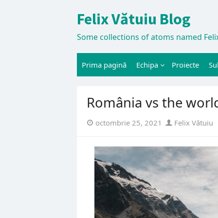
Skip
Felix Vătuiu Blog
to
content
Some collections of atoms named Felix
Prima pagină
Echipa
Proiecte
Su
România vs the worl
Posted
Author
octombrie 25, 2021
Felix Vătuiu
on