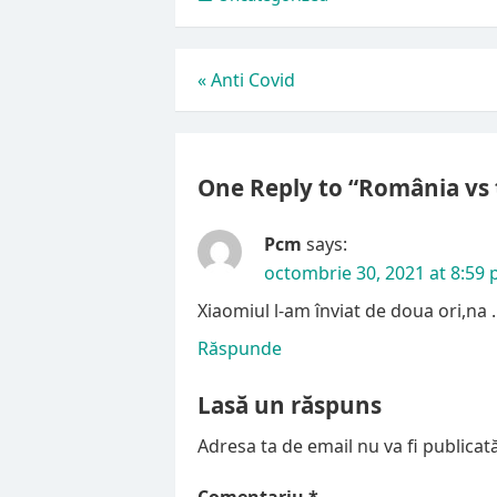
Navigare
«
Anti Covid
în
articole
One Reply to “România vs 
Pcm
says:
octombrie 30, 2021 at 8:59
Xiaomiul l-am înviat de doua ori,na ..
Răspunde
Lasă un răspuns
Adresa ta de email nu va fi publicată
Comentariu
*