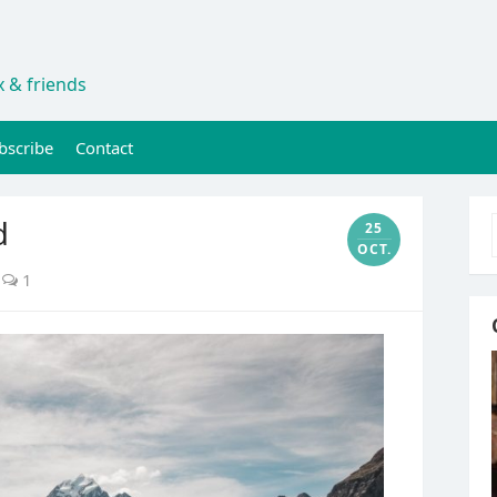
 & friends
bscribe
Contact
d
25
OCT.
1