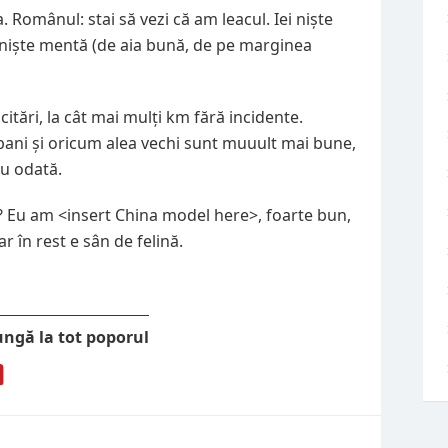
 Românul: stai să vezi că am leacul. Iei niște
ui niște mentă (de aia bună, de pe marginea
licitări, la cât mai mulți km fără incidente.
ni și oricum alea vechi sunt muuult mai bune,
au odată.
 Eu am <insert China model here>, foarte bun,
ar în rest e sân de felină.
ungă la tot poporul