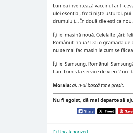
Lumea inventează vaccinul anti-ceva.
ulei esențial, freci niște usturoi, p
drumului)… În două zile ești ca nou.
Îți iei mașină nouă. Celelalte țări: fe
Românul: nouă? Dai o grămadă de ba
nu se mai fac mașinile cum se făce
Îți iei Samsung. Românul: Samsung?
l-am trimis la service de vreo 2 ori d
Morala
:
ai, n-ai bască tot e greșit.
Nu fi egoist, dă mai departe să aj
Uncategorized