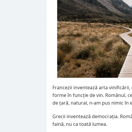
Francezii inventează arta vinificării
forme în funcție de vin. Românul, ce 
de țară, natural, n-am pus nimic în el
Grecii inventează democrația. Româ
faină, nu ca toată lumea.