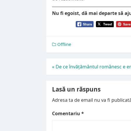
Nu fi egoist, dă mai departe să aj
Offline
Navigare
«
De ce învățământul românesc e e
în
articole
Lasă un răspuns
Adresa ta de email nu va fi publicată
Comentariu
*