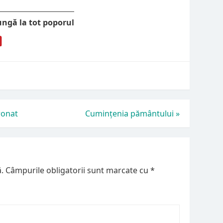
ungă la tot poporul
ronat
Cumințenia pământului
»
.
Câmpurile obligatorii sunt marcate cu
*