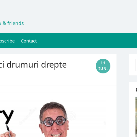
 & friends
bscribe
Contact
ci drumuri drepte
11
IUN.