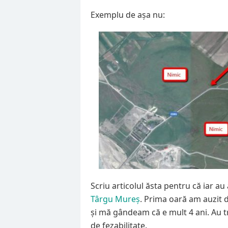
Exemplu de așa nu:
Scriu articolul ăsta pentru că iar 
Târgu Mureș
. Prima oară am auzit d
și mă gândeam că e mult 4 ani. Au tre
de fezabilitate.