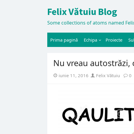
Skip
Felix Vătuiu Blog
to
content
Some collections of atoms named Felix
Prima pagină
Echipa
Proiecte
Su
Nu vreau autostrăzi, 
Posted
Author
iunie 11, 2016
Felix Vătuiu
0
on