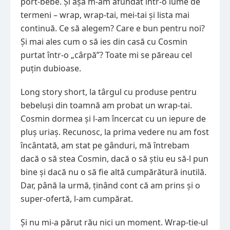
port-bebe. Și așa m-am afundat într-o lume de
termeni – wrap, wrap-tai, mei-tai și lista mai
continuă. Ce să alegem? Care e bun pentru noi?
Și mai ales cum o să ies din casă cu Cosmin
purtat într-o „cârpă”? Toate mi se păreau cel
puțin dubioase.
Long story short, la târgul cu produse pentru
bebeluși din toamnă am probat un wrap-tai.
Cosmin dormea și l-am încercat cu un iepure de
pluș uriaș. Recunosc, la prima vedere nu am fost
încântată, am stat pe gânduri, mă întrebam
dacă o să stea Cosmin, dacă o să știu eu să-l pun
bine și dacă nu o să fie altă cumpărătură inutilă.
Dar, până la urmă, ținând cont că am prins și o
super-ofertă, l-am cumpărat.
Și nu mi-a părut rău nici un moment. Wrap-tie-ul