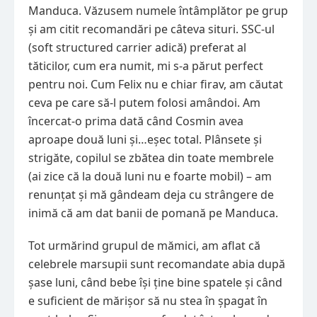
Manduca. Văzusem numele întâmplător pe grup
și am citit recomandări pe câteva situri. SSC-ul
(soft structured carrier adică) preferat al
tăticilor, cum era numit, mi s-a părut perfect
pentru noi. Cum Felix nu e chiar firav, am căutat
ceva pe care să-l putem folosi amândoi. Am
încercat-o prima dată când Cosmin avea
aproape două luni și…eșec total. Plânsete și
strigăte, copilul se zbătea din toate membrele
(ai zice că la două luni nu e foarte mobil) – am
renunțat și mă gândeam deja cu strângere de
inimă că am dat banii de pomană pe Manduca.
Tot urmărind grupul de mămici, am aflat că
celebrele marsupii sunt recomandate abia după
șase luni, când bebe își ține bine spatele și când
e suficient de mărișor să nu stea în șpagat în