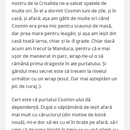
nostru de la Crisalida ne-a salvat spatele de
multe ori. În el a dormit Cosmin luni de zile, și în
casă, și afară; așa am gătit de multe ori când
Cosmin era prea mic pentru scaunul de masă,
dar prea mare pentru leagăn; și așa am ieșit din
casă toată iarna, chiar și la -8 grade. Chiar dacă
acum am trecut la Manduca, pentru că e mai
ușor de manevrat in parc, wrap-tie-ul o să
rămână prima dragoste în ale purtatului. Și
gândul meu secret este să trecem la nivelul
următor cu un wrap țesut. Dar mai așteptăm un
pic de curaj :).
Cert este că purtatul Cosmin-ului dă
dependență. După o săptămână de ieșit afară
mai mult cu căruciorul (din motive de bonă
nouă), mi-e dor să ies cu el în brațe pe afară, să-l
simt că doarme liniștit în timp ce eu mă plimb cu