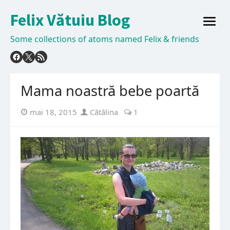
Skip
Felix Vătuiu Blog
to
open
content
menu
Some collections of atoms named Felix & friends
Mama noastră bebe poartă
Posted
Author
mai 18, 2015
Cătălina
1
on