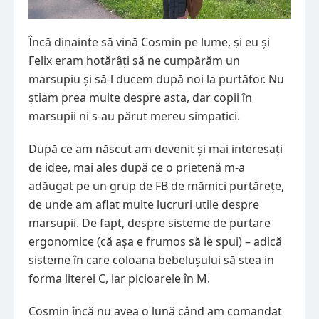
Încă dinainte să vină Cosmin pe lume, și eu și
Felix eram hotărâți să ne cumpărăm un
marsupiu și să-l ducem după noi la purtător. Nu
știam prea multe despre asta, dar copii în
marsupii ni s-au părut mereu simpatici.
După ce am născut am devenit și mai interesați
de idee, mai ales după ce o prietenă m-a
adăugat pe un grup de FB de mămici purtărețe,
de unde am aflat multe lucruri utile despre
marsupii. De fapt, despre sisteme de purtare
ergonomice (că așa e frumos să le spui) – adică
sisteme în care coloana bebelușului să stea in
forma literei C, iar picioarele în M.
Cosmin încă nu avea o lună când am comandat