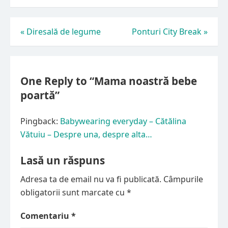
Navigare
«
Diresală de legume
Ponturi City Break
»
în
articole
One Reply to “Mama noastră bebe
poartă”
Pingback:
Babywearing everyday – Cătălina
Vătuiu – Despre una, despre alta…
Lasă un răspuns
Adresa ta de email nu va fi publicată.
Câmpurile
obligatorii sunt marcate cu
*
Comentariu
*