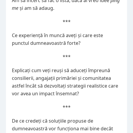
Am să încerc să fac o listă, dacă ai vreo idee
ping
me
și am să adaug.
***
Ce experiență în muncă aveți și care este
punctul dumneavoastră forte?
***
Explicați cum veți reuși să aduceți împreună
consilierii, angajații primăriei și comunitatea
astfel încât să dezvoltați strategii realistice care
vor avea un impact însemnat?
***
De ce credeți că soluțiile propuse de
dumneavoastră vor funcționa mai bine decât