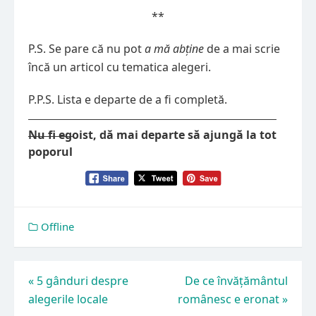
**
P.S. Se pare că nu pot
a mă abține
de a mai scrie
încă un articol cu tematica alegeri.
P.P.S. Lista e departe de a fi completă.
Nu fi egoist, dă mai departe să ajungă la tot
poporul
Offline
Navigare
«
5 gânduri despre
De ce învățământul
alegerile locale
românesc e eronat
»
în