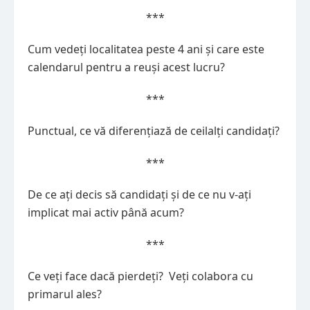
***
Cum vedeți localitatea peste 4 ani și care este
calendarul pentru a reuși acest lucru?
***
Punctual, ce vă diferențiază de ceilalți candidați?
***
De ce ați decis să candidați și de ce nu v-ați
implicat mai activ până acum?
***
Ce veți face dacă pierdeți? Veți colabora cu
primarul ales?