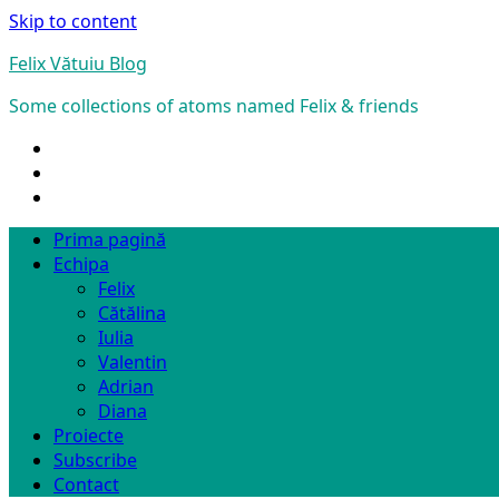
Skip to content
Felix Vătuiu Blog
Some collections of atoms named Felix & friends
Prima pagină
Echipa
Felix
Cătălina
Iulia
Valentin
Adrian
Diana
Proiecte
Subscribe
Contact