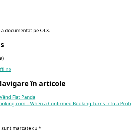
 s-a documentat pe OLX.
is
e)
ffline
avigare în articole
Vând Fiat Panda
ooking.com – When a Confirmed Booking Turns Into a Pro
i sunt marcate cu
*