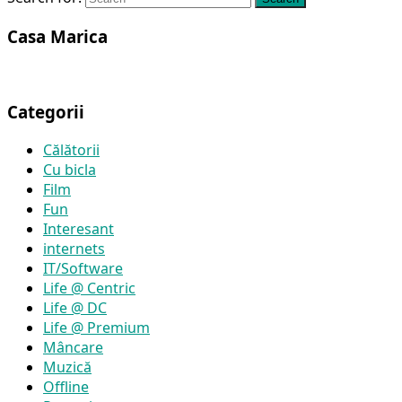
Casa Marica
Categorii
Călătorii
Cu bicla
Film
Fun
Interesant
internets
IT/Software
Life @ Centric
Life @ DC
Life @ Premium
Mâncare
Muzică
Offline