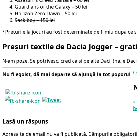
Assassin’s Creed Valhalla – 60 lei
Guardians of the Galaxy – 50 lei
Horizon Zero Dawn – 50 lei
Sack boy – 150 lei
*Preturile la jocuri au fost determinate de fi’miu dupa ce
Preșuri textile de Dacia Jogger – grat
N-am poze. Se potrivesc, cred ca si pe alte Dacii (na, e Daci
O
Nu fi egoist, dă mai departe să ajungă la tot poporul
N
«
b
Lasă un răspuns
Adresa ta de email nu va fi publicată.
Câmpurile obligatori