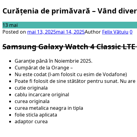
Curățenia de primăvară – Vând dive
13
mai
Posted on
mai 13, 2025
mai 14, 2025
Author
Felix Vătuiu
0
Samsung Galaxy Watch 4 Classic LTE –
Garanție până în Noiembrie 2025.
Cumpărat de la Orange –
Nu este codat (l-am folosit cu esim de Vodafone)
Poate fi folosit de sine stătător pentru sunat. Nu are
cutie originala
cablu incarcare original
curea originala
curea metalica neagra in tipla
folie sticla aplicata
adaptor curea