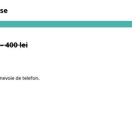
rse
 400 lei
 nevoie de telefon.