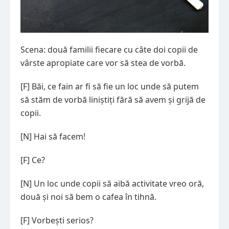
Scena: două familii fiecare cu câte doi copii de
vârste apropiate care vor să stea de vorbă.
[F] Băi, ce fain ar fi să fie un loc unde să putem
să stăm de vorbă liniștiți fără să avem și grijă de
copii.
[N] Hai să facem!
[F] Ce?
[N] Un loc unde copii să aibă activitate vreo oră,
două și noi să bem o cafea în tihnă.
[F] Vorbești serios?