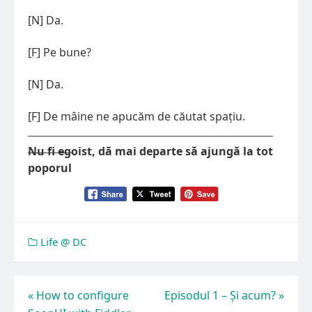
[N] Da.
[F] Pe bune?
[N] Da.
[F] De mâine ne apucăm de căutat spațiu.
Nu fi egoist, dă mai departe să ajungă la tot
poporul
Life @ DC
Navigare
«
How to configure
Episodul 1 – Și acum?
»