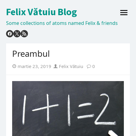
Skip
Felix Vătuiu Blog
to
open
content
menu
Some collections of atoms named Felix & friends
Preambul
Posted
Author
martie 23, 2019
Felix Vătuiu
0
on