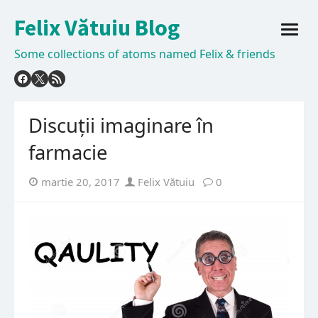
Skip
Felix Vătuiu Blog
to
open
content
menu
Some collections of atoms named Felix & friends
Discuții imaginare în
farmacie
Posted
Author
martie 20, 2017
Felix Vătuiu
0
on