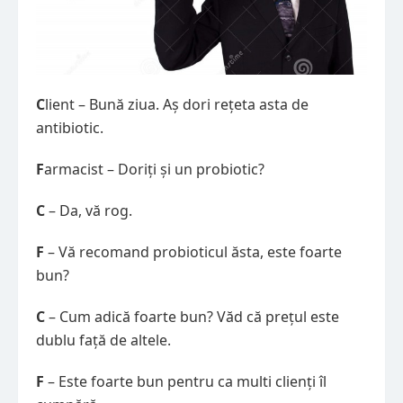
C
lient – Bună ziua. Aș dori rețeta asta de
antibiotic.
F
armacist – Doriți și un probiotic?
C
– Da, vă rog.
F
– Vă recomand probioticul ăsta, este foarte
bun?
C
– Cum adică foarte bun? Văd că prețul este
dublu față de altele.
F
– Este foarte bun pentru ca multi clienți îl