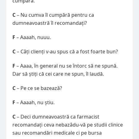
cumpără.
C
– Nu cumva îl cumpără pentru ca
dumneavoastră îl recomandați?
F
– Aaaah, nuuu.
C
– Câți clienți v-au spus că a fost foarte bun?
F
– Aaaa, în general nu se întorc să ne spună.
Dar să știți că cei care ne spun, îl laudă.
C
– Pe ce se bazează?
F
– Aaaah, nu știu.
C
– Deci dumneavoastră ca farmacist
recomandați ceva nebazâdu-vă pe studii clinice
sau recomandări medicale ci pe bursa