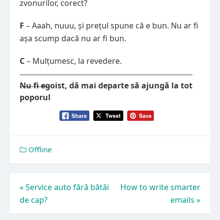
zvonurilor, corect?
F
– Aaah, nuuu, și prețul spune că e bun. Nu ar fi
așa scump dacă nu ar fi bun.
C
– Mulțumesc, la revedere.
Nu fi egoist, dă mai departe să ajungă la tot
poporul
Offline
Navigare
«
Service auto fără bătăi
How to write smarter
de cap?
emails
»
în