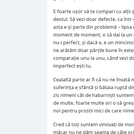
E foarte ușor să te compari cu alții și
destul. Să vezi doar defecte, ca înt
asta e și parte din problemă – lipsa 
moment de moment, o să dai la un m
nu-i perfect, și dacă e, e un mincin
ne arătăm doar părțile bune în exter
comparație unu la unu, când vezi doar
imperfect ești tu.
Cealaltă parte ar fi că nu ne învată 
suferința e sfântă și bătaia ruptă d
zis nimeni cât de habarniști suntem t
de multe, foarte multe ori o să gre
noi pentru prostii mici de care nimen
Cred că toți suntem vinovați de mo
măcar nu ne dăm seama de câte ori p