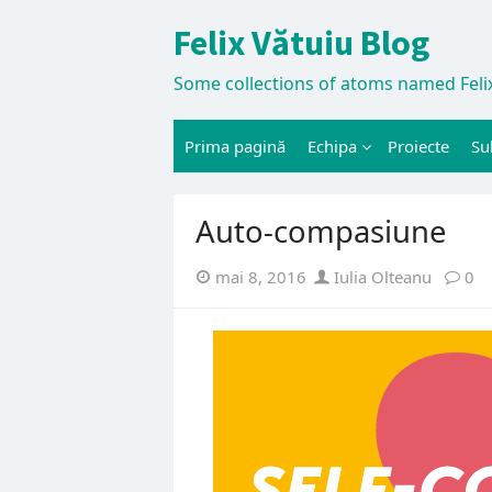
Skip
Felix Vătuiu Blog
to
content
Some collections of atoms named Felix
Prima pagină
Echipa
Proiecte
Su
Auto-compasiune
Posted
Author
mai 8, 2016
Iulia Olteanu
0
on