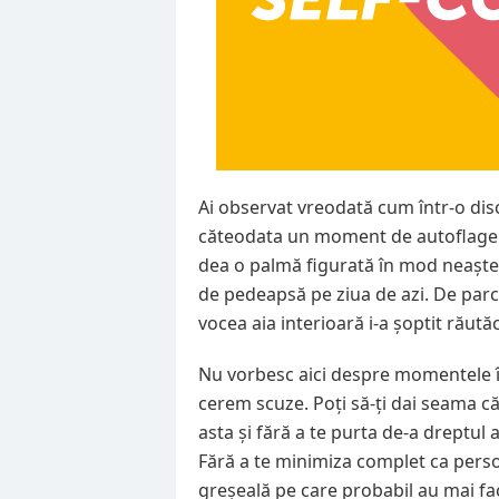
Ai observat vreodată cum într-o disc
căteodata un moment de autoflage
dea o palmă figurată în mod neaștept
de pedeapsă pe ziua de azi. De parcă
vocea aia interioară i-a șoptit răută
Nu vorbesc aici despre momentele în
cerem scuze. Poți să-ți dai seama că a
asta și fără a te purta de-a dreptul 
Fără a te minimiza complet ca persoa
greșeală pe care probabil au mai facu