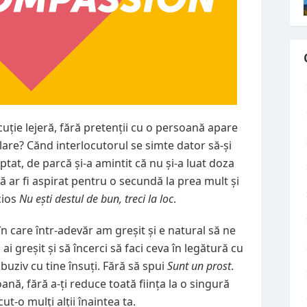
uție lejeră, fără pretenții cu o persoană apare
lare?
Cănd interlocutorul se simte dator să-și
at, de parcă și-a amintit că nu și-a luat doza
 ar fi aspirat pentru o secundă la prea mult și
cios
Nu ești destul de bun, treci la loc
.
 care într-adevăr am greșit și e natural să ne
i greșit și să încerci să faci ceva în legătură cu
abuziv cu tine însuți. Fără să spui
Sunt un prost
.
nă, fără a-ți reduce toată ființa la o singură
t-o mulți alții înaintea ta.