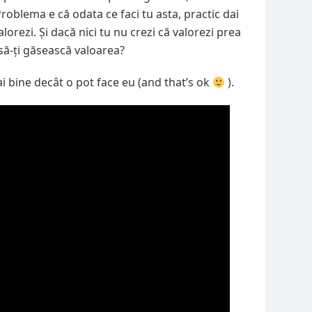
oblema e că odata ce faci tu asta, practic dai
lorezi. Și dacă nici tu nu crezi că valorezi prea
 să-ți găsească valoarea?
ai bine decât o pot face eu (and that’s ok
).