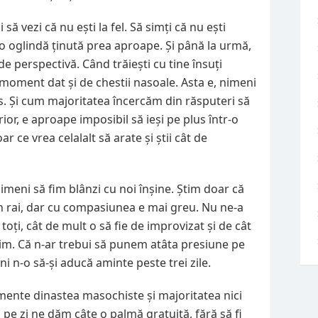
 să vezi că nu ești la fel. Să simți că nu ești
r-o oglindă ținută prea aproape. Și până la urmă,
de perspectivă. Când trăiești cu tine însuți
oment dat și de chestii nasoale. Asta e, nimeni
os. Și cum majoritatea încercăm din răsputeri să
ior, e aproape imposibil să ieși pe plus într-o
 ce vrea celalalt să arate și știi cât de
nimeni să fim blânzi cu noi înșine. Știm doar că
in rai, dar cu compasiunea e mai greu. Nu ne-a
oți, cât de mult o să fie de improvizat și de cât
șim. Că n-ar trebui să punem atâta presiune pe
i n-o să-și aducă aminte peste trei zile.
mente dinastea masochiste și majoritatea nici
e zi ne dăm câte o palmă gratuită, fără să fi