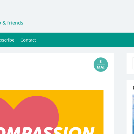
 & friends
bscribe
Contact
8
MAI