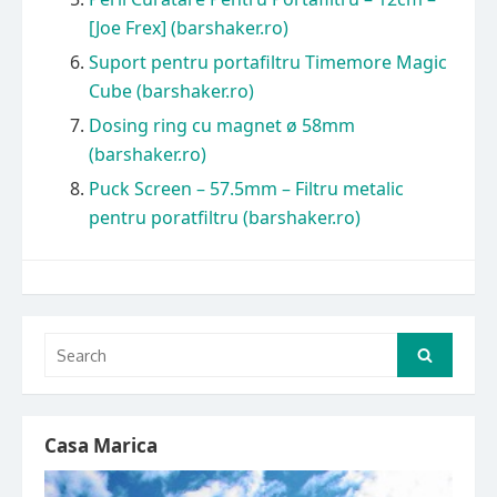
[Joe Frex] (barshaker.ro)
Suport pentru portafiltru Timemore Magic
Cube (barshaker.ro)
Dosing ring cu magnet ø 58mm
(barshaker.ro)
Puck Screen – 57.5mm – Filtru metalic
pentru poratfiltru (barshaker.ro)
Search
Search
for:
Casa Marica