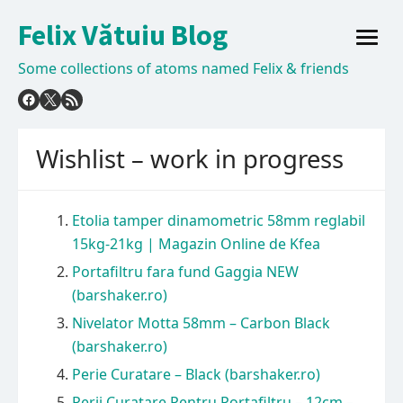
Skip
Felix Vătuiu Blog
to
open
content
menu
Some collections of atoms named Felix & friends
Wishlist – work in progress
Etolia tamper dinamometric 58mm reglabil
15kg-21kg | Magazin Online de Kfea
Portafiltru fara fund Gaggia NEW
(barshaker.ro)
Nivelator Motta 58mm – Carbon Black
(barshaker.ro)
Perie Curatare – Black (barshaker.ro)
Perii Curatare Pentru Portafiltru – 12cm –